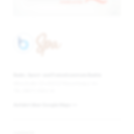
Bade-, Sport- und Freizeitzentrum Badria
Alkorstraße 14 • 83512 Wasserburg a. Inn
TEL: 08071 9202-10
Anfahrt über Google Maps >>
KARRIERE