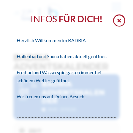
27
°
INFOS
FÜR DICH!
Sonnig
Herzlich Willkommen im BADRIA
BADRIA
Hallenbad und Sauna haben aktuell geöffnet.
ADVENTSKALENDER
Freibad und Wasserspielgarten immer bei
schönem Wetter geöffnet.
2026
BADRIA
DO
DI
24
01
ADVENTSKALEN
Wir freuen uns auf Deinen Besuch!
DEZ
DER
00:00 - 23:59
(24)
ZEIT