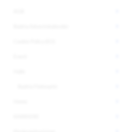
AGB
Badria Adventskalender
Cookie Policy (EU)
Event
Halle
Badria Flohmarkt
Home
KARRIERE
Kindergeburtstag