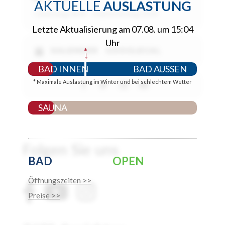
AKTUELLE
AUSLASTUNG
1 (Dienstag) 00:00 - 24 (Donnerstag) 23:59
Letzte Aktualisierung am 07.08. um 15:04
Uhr
KALENDER
*
GOOGLECAL
↓
BAD INNEN
BAD AUSSEN
* Maximale Auslastung im Winter und bei schlechtem Wetter
SAUNA
Folgen Sie uns
BAD
OPEN
Öffnungszeiten >>
Preise >>