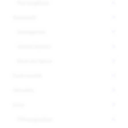
Kursangebote
Saunawelt
Saunagarten
Unsere Saunen
Nach der Sauna
Gastronomie
Aktuelles
Infos
Öffnungszeiten