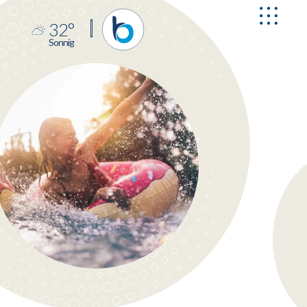
32
°
Sonnig