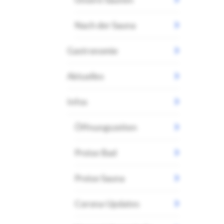
Nach der Sauna
Gastronomie
Aktuelles
Infos
Öffnungszeiten
Preise Bad
Preise Sauna
Corona-Updates