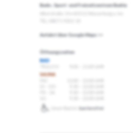
Bade-, Sport- und Freizeitzentrum Badria
Alkorstraße 14 • 83512 Wasserburg a. Inn
TEL: 08071 9202-10
Anfahrt über Google Maps >>
Öffnungszeiten
BAD
TÄGLICH
9.00 – 21.00 UHR
SAUNA
MO
12.00 – 22.00 UHR
DI – DO
9.30 – 22.00 UHR
FR – SA
9.30 – 22.00 UHR
SO
9.30 – 22.00 UHR
Unser Bad ist
barrierefrei