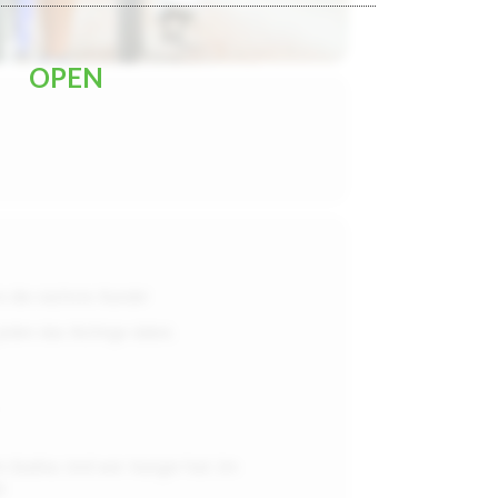
OPEN
in die nächste Runde!
jeden das Richtige dabei.
 Badria. Und wer Hunger hat: Im
t.