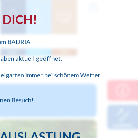
 DICH!
 im BADRIA
BAD
EVENTS
SPA
aben aktuell geöffnet.
ielgarten immer bei schönem Wetter
inen Besuch!
AUSLASTUNG