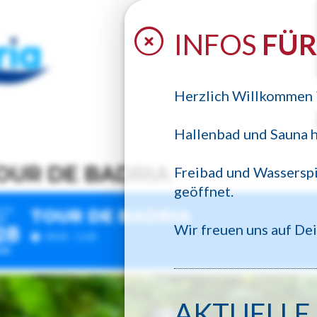
INFOS
FÜR
Herzlich Willkommen
Hallenbad und Sauna h
OUR DE BADRIA
Freibad und Wassersp
geöffnet.
026
TOUR DE BADRIA
O
Wir freuen uns auf De
28
09:00 - 12:00
UN
AKTUELLE