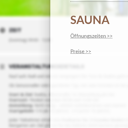
SAUNA
ZEIT
Öffnungszeiten >>
(Sonntag) 09:00 - 12:00
Preise >>
VERANSTALTUNGSDETAILS
Rauf aufs Radl und rein ins Vergnügen! Die Tour de Badria geht 
Ob Genussradler oder sportlicher Typ, mit zwei Strecken ist für 
Start & Ziel
: Badria, Alkorstraße 14, Wasserburg am Inn
Startzeit
: Flexibel zwischen 09:00 und 12:00 Uhr.
Anmeldung
: Nicht nötig – einfach vorbeikommen und starten!
Startgebühr
: 5 € (ab 16 Jahren) · 2 € (unter 16 Jahren)
Jeder Teilnehmer erhält eine
Freikarte für 2 Stunden Baden
im
Biergarten am Ziel gibt es für das leibliche Wohl bestens gesorg