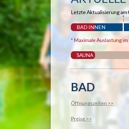
Letzte Aktualisierung am 
*
↓
BAD INNEN
* Maximale Auslastung im
SAUNA
BAD
Öffnungszeiten >>
Preise >>