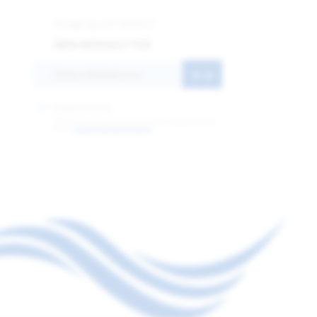
Neugierig aufs Badria?
DEIN NEWSLETTER
Datenschutz
(Mit dem Absenden dieses Formulars akzeptieren Sie
unsere
Datenschutzbestimmung.