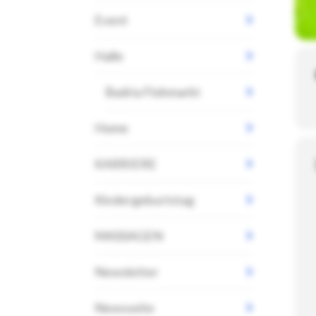
Event
Halle
Badria Flohmarkt
Home
KARRIERE
Kindergeburtstag
MASSAGEN
Newsletter
Newsseite