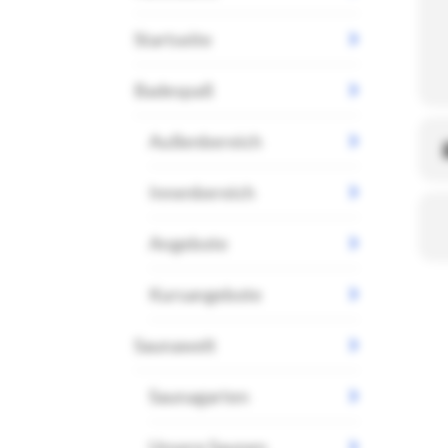
Startseite
Badespaß
Außenbereich
Innenbereich
Angebote
Kursangebote
Saunawelt
Saunagarten
Unsere Saunen