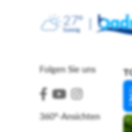
27
°
Sonnig
Folgen Sie uns
T
2
S
J
360°-Ansichten